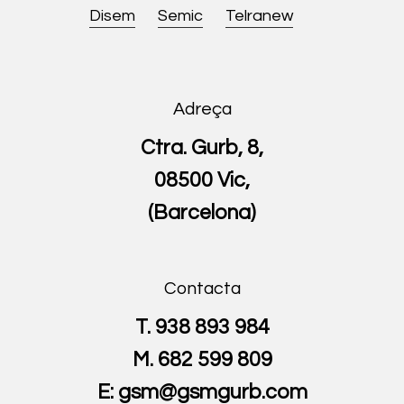
Disem
Semic
Telranew
Adreça
Ctra. Gurb, 8,
08500 Vic,
(Barcelona)
Contacta
T.
938 893 984
M.
682 599 809
E:
gsm@gsmgurb.com