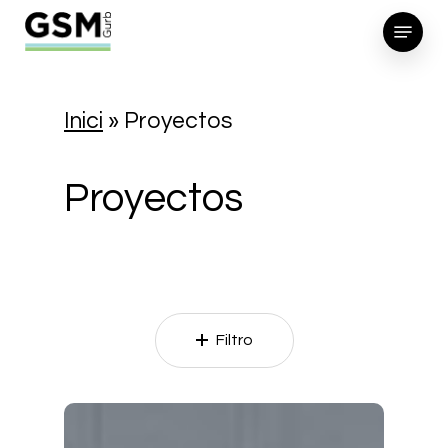
Skip
Menu
to
Clos
main
Men
Inici
»
Proyectos
content
Proyectos
Filtro